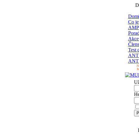
D
Domů
Co je
AMP
Pora
Akc
Člens
Test 
ANTI
ANTI
N
M
Už
He