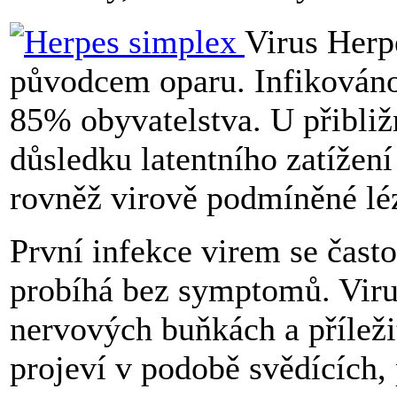
Virus Herp
původcem oparu. Infikováno j
85% obyvatelstva. U přibliž
důsledku latentního zatížen
rovněž virově podmíněné léz
První infekce virem se čast
probíhá bez symptomů. Viru
nervových buňkách a příleži
projeví v podobě svědících,