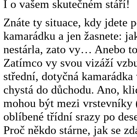
I o vašem skutečném stáří!
Znáte ty situace, kdy jdete 
kamarádku a jen žasnete: ja
nestárla, zato vy… Anebo t
Zatímco vy svou vizáží vzbu
střední, dotyčná kamarádka 
chystá do důchodu. Ano, klid
mohou být mezi vrstevníky (
oblíbené třídní srazy po dese
Proč někdo stárne, jak se zd