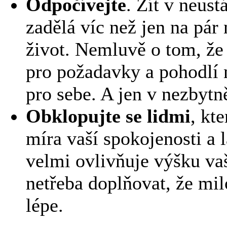
Odpočívejte
. Žít v neus
zadělá víc než jen na pár
život. Nemluvě o tom, že 
pro požadavky a pohodlí 
pro sebe. A jen v nezbytn
Obklopujte se lidmi
, kt
míra vaší spokojenosti a l
velmi ovlivňuje výšku va
netřeba doplňovat, že mil
lépe.