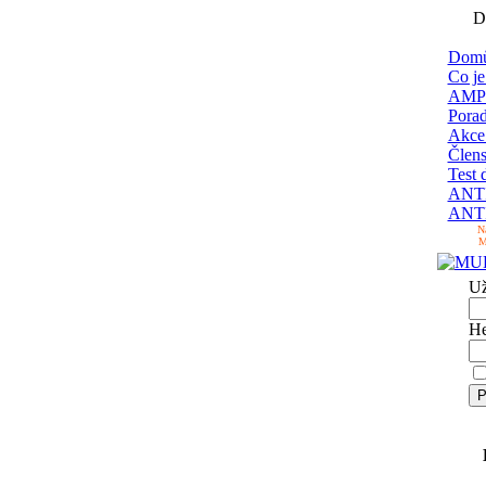
D
Domů
Co je
AMP
Pora
Akc
Člens
Test 
ANTI
ANTI
N
M
Už
He