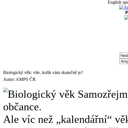
English spe
P
Biologický věk: víte, kolik vám skutečně je?
Autor: AMPS ČR
Samozřejmě 
občance.
Ale víc než „kalendářní“ vě