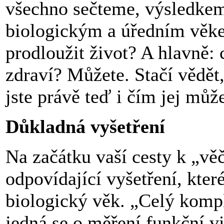
všechno sečteme, výsledkem
biologickým a úředním věkem
prodloužit život? A hlavně: c
zdraví? Můžete. Stačí vědět
jste právě teď i čím jej může
Důkladná vyšetření
Na začátku vaší cesty k „vě
odpovídající vyšetření, které
biologický věk. „Celý kompl
jedná se o měření funkční vi