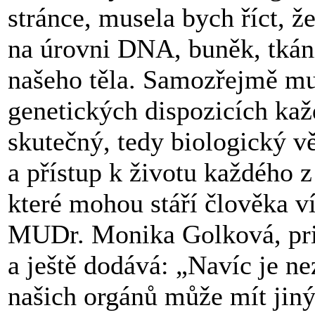
stránce, musela bych říct, ž
na úrovni DNA, buněk, tkán
našeho těla. Samozřejmě mus
genetických dispozicích ka
skutečný, tedy biologický vě
a přístup k životu každého z
které mohou stáří člověka ví
MUDr. Monika Golková, prim
a ještě dodává: „Navíc je n
našich orgánů může mít jiný