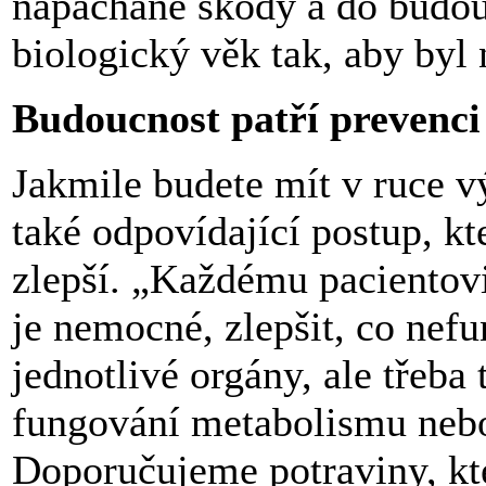
napáchané škody a do budouc
biologický věk tak, aby byl
Budoucnost patří prevenci
Jakmile budete mít v ruce v
také odpovídající postup, k
zlepší. „Každému pacientov
je nemocné, zlepšit, co nef
jednotlivé orgány, ale třeba
fungování metabolismu nebo
Doporučujeme potraviny, kt