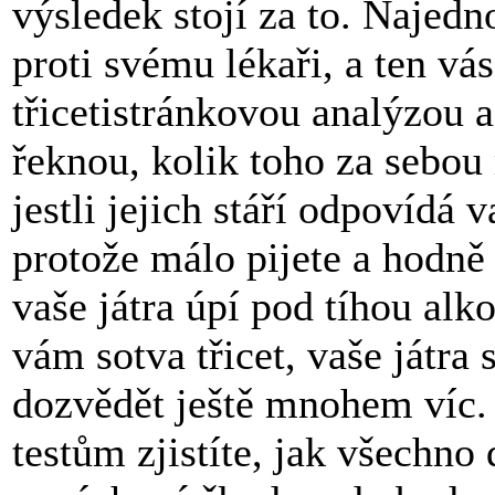
výsledek stojí za to. Najedn
proti svému lékaři, a ten vá
třicetistránkovou analýzou a
řeknou, kolik toho za sebou
jestli jejich stáří odpovídá
protože málo pijete a hodně 
vaše játra úpí pod tíhou alk
vám sotva třicet, vaše játra 
dozvědět ještě mnohem víc.
testům zjistíte, jak všechno 