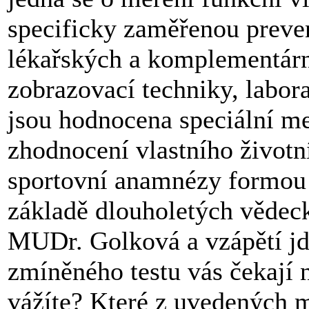
specificky zaměřenou preve
lékařských a komplementární
zobrazovací techniky, labora
jsou hodnocena speciální me
zhodnocení vlastního životní
sportovní anamnézy formou t
základě dlouholetých vědec
MUDr. Golková a vzápětí jd
zmíněného testu vás čekají 
vážíte? Které z uvedených 