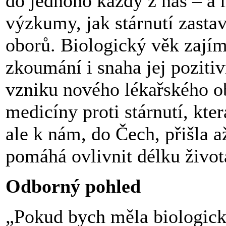
do jednoho každý z nás – a 
výzkumy, jak stárnutí zastav
oborů. Biologický věk zajím
zkoumání i snaha jej poziti
vzniku nového lékařského ob
medicíny proti stárnutí, kte
ale k nám, do Čech, přišla a
pomáhá ovlivnit délku života
Odborný pohled
„Pokud bych měla biologick