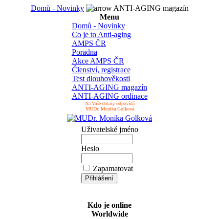
Domů - Novinky
ANTI-AGING magazín
Menu
Domů - Novinky
Co je to Anti-aging
AMPS ČR
Poradna
Akce AMPS ČR
Členství, registrace
Test dlouhověkosti
ANTI-AGING magazín
ANTI-AGING ordinace
Na Vaše dotazy odpovídá
MUDr. Monika Golková
Uživatelské jméno
Heslo
Zapamatovat
Kdo je online
Worldwide