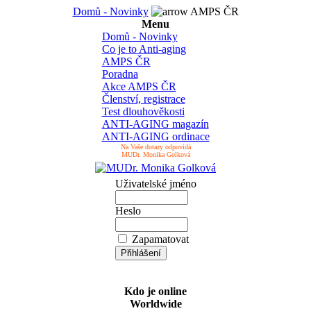
Domů - Novinky
AMPS ČR
Menu
Domů - Novinky
Co je to Anti-aging
AMPS ČR
Poradna
Akce AMPS ČR
Členství, registrace
Test dlouhověkosti
ANTI-AGING magazín
ANTI-AGING ordinace
Na Vaše dotazy odpovídá
MUDr. Monika Golková
Uživatelské jméno
Heslo
Zapamatovat
Kdo je online
Worldwide