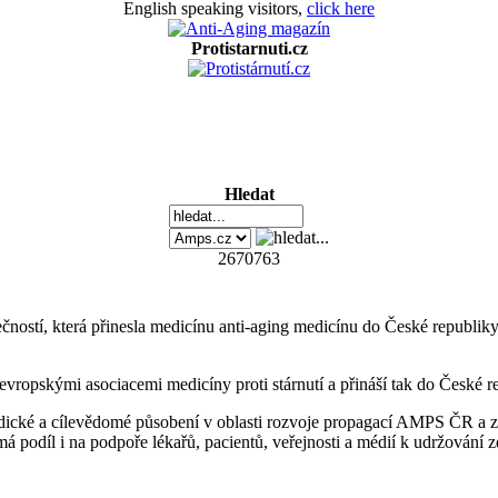
English speaking visitors,
click here
Protistarnuti.cz
Hledat
2670763
ností, která přinesla medicínu anti-aging medicínu do České republ
evropskými asociacemi medicíny proti stárnutí a přináší tak do České 
ické a cílevědomé působení v oblasti rozvoje propagací AMPS ČR a získ
 podíl i na podpoře lékařů, pacientů, veřejnosti a médií k udržování zd