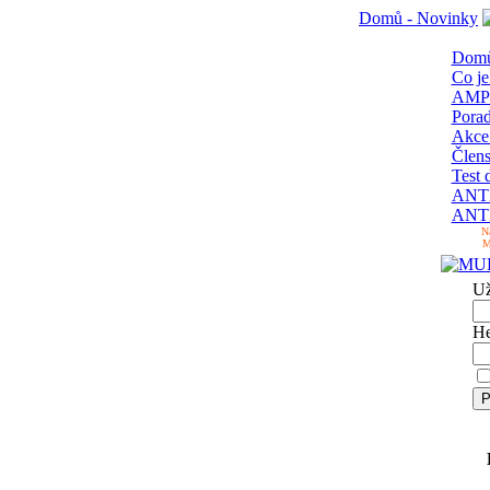
Domů - Novinky
Domů
Co je
AMP
Pora
Akc
Člens
Test 
ANTI
ANTI
N
M
Už
He