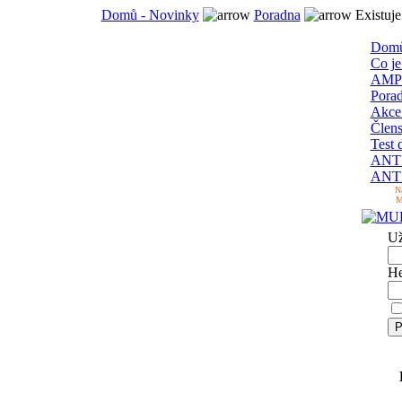
Domů - Novinky
Poradna
Existuje
Domů
Co je
AMP
Pora
Akc
Člens
Test 
ANTI
ANTI
N
M
Už
He