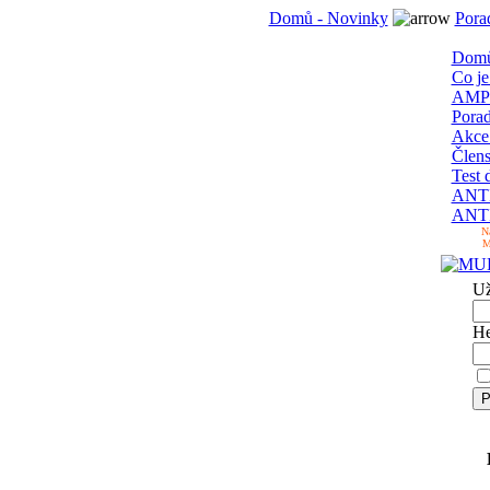
Domů - Novinky
Pora
Domů
Co je
AMP
Pora
Akc
Člens
Test 
ANTI
ANTI
N
M
Už
He