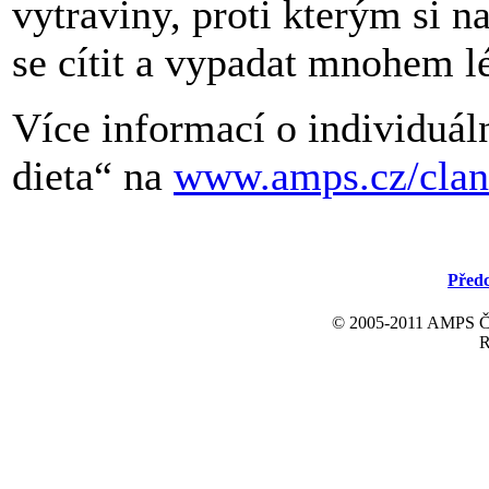
vytraviny, proti kterým si n
se cítit a vypadat mnohem l
Více informací o individuáln
dieta“ na
www.amps.cz/clan
Předc
© 2005-2011 AMPS ČR 
R