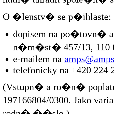
O �lenstv� se p�ihlaste:
dopisem na po�tovn� 
n�m�st� 457/13, 110 0
e-mailem na
amps@amps
telefonicky na +420 224
(Vstupn� a ro�n� poplat
197166804/0300. Jako var
rodn� ��slo.)