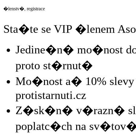
�lenstv�, registrace
Sta�te se VIP �lenem Aso
Jedine�n� mo�nost d
proto st�rnut�
Mo�nost a� 10% slevy n
protistarnuti.cz
Z�sk�n� v�razn� sle
poplatc�ch na sv�tov�c