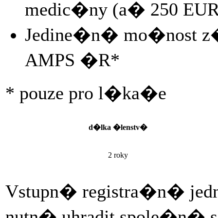
medic�ny (a� 250 EUR
Jedine�n� mo�nost z�
AMPS �R*
* pouze pro l�ka�e
d�lka �lenstv�
2 roky
Vstupn� registra�n� jed
nutn� uhradit spole�n� 